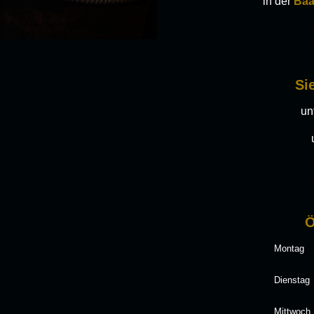
in der
Baa
Si
un
Ö
Montag
Dienstag
Mittwoch