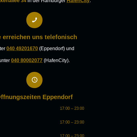
kenallee 34
in der Hamburger
HafenCity
.
e erreichen uns telefonisch
ter
040 49201670
(Eppendorf) und
unter
040 80002077
(HafenCity).
ffnungszeiten Eppendorf
17:00 – 23:00
17:00 – 23:00
17:00 – 23:00