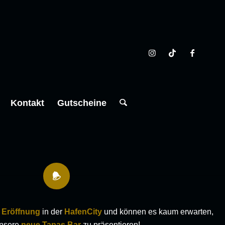
Kontakt
Gutscheine
e
Eröffnung
in der
HafenCity
und können es kaum erwarten,
unsere
neue Tapas Bar
zu präsentieren!